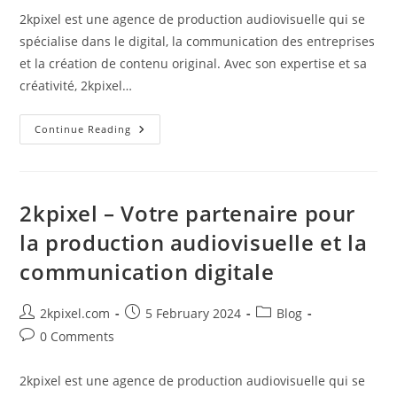
2kpixel est une agence de production audiovisuelle qui se
spécialise dans le digital, la communication des entreprises
et la création de contenu original. Avec son expertise et sa
créativité, 2kpixel…
2kpixel
Continue Reading
:
Votre
Partenaire
De
Confiance
Pour
2kpixel – Votre partenaire pour
La
Production
la production audiovisuelle et la
Audiovisuelle
Et
communication digitale
La
Communication
Digitale
Post
Post
Post
2kpixel.com
5 February 2024
Blog
author:
published:
category:
Post
0 Comments
comments:
2kpixel est une agence de production audiovisuelle qui se