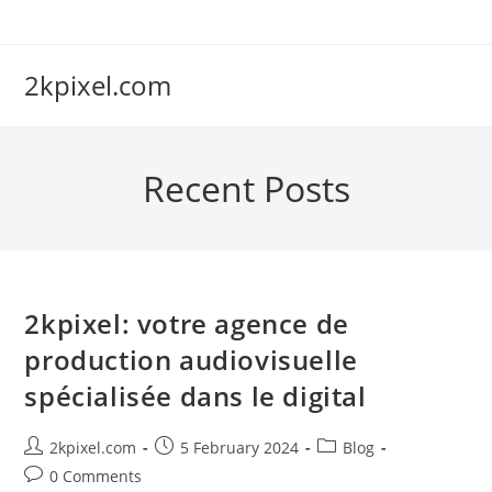
Skip
to
content
2kpixel.com
Recent Posts
2kpixel: votre agence de
production audiovisuelle
spécialisée dans le digital
Post
Post
Post
2kpixel.com
5 February 2024
Blog
author:
published:
category:
Post
0 Comments