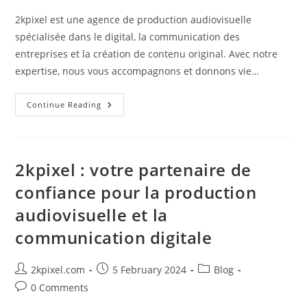
2kpixel est une agence de production audiovisuelle
spécialisée dans le digital, la communication des
entreprises et la création de contenu original. Avec notre
expertise, nous vous accompagnons et donnons vie…
2kpixel:
Continue Reading
Votre
Partenaire
De
Confiance
Pour
La
2kpixel : votre partenaire de
Production
Audiovisuelle
confiance pour la production
Et
La
audiovisuelle et la
Communication
Digitale
communication digitale
Post
Post
Post
2kpixel.com
5 February 2024
Blog
author:
published:
category:
Post
0 Comments
comments: