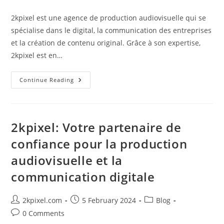
comments:
2kpixel est une agence de production audiovisuelle qui se
spécialise dans le digital, la communication des entreprises
et la création de contenu original. Grâce à son expertise,
2kpixel est en…
2kpixel:
Continue Reading
Votre
Agence
De
Production
Audiovisuelle
Spécialisée
2kpixel: Votre partenaire de
Dans
Le
confiance pour la production
Digital
audiovisuelle et la
communication digitale
Post
Post
Post
2kpixel.com
5 February 2024
Blog
author:
published:
category:
Post
0 Comments
comments: