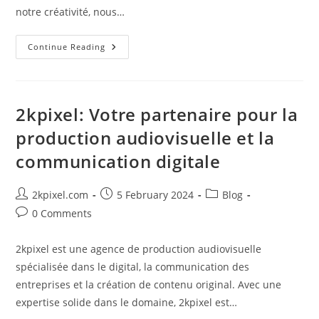
notre créativité, nous…
2kpixel
Continue Reading
:
Votre
Partenaire
Pour
La
Production
2kpixel: Votre partenaire pour la
Audiovisuelle
Et
production audiovisuelle et la
La
Communication
communication digitale
Digitale
Post
Post
Post
2kpixel.com
5 February 2024
Blog
author:
published:
category:
Post
0 Comments
comments:
2kpixel est une agence de production audiovisuelle
spécialisée dans le digital, la communication des
entreprises et la création de contenu original. Avec une
expertise solide dans le domaine, 2kpixel est…