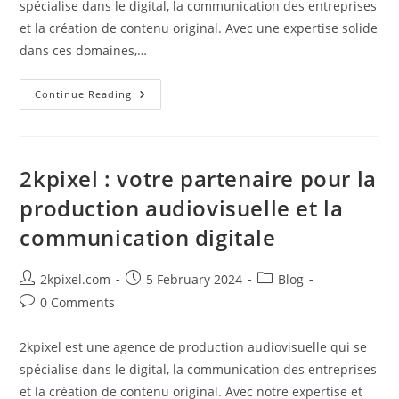
spécialise dans le digital, la communication des entreprises
et la création de contenu original. Avec une expertise solide
dans ces domaines,…
2kpixel
Continue Reading
–
Votre
Partenaire
Pour
La
Production
2kpixel : votre partenaire pour la
Audiovisuelle
Et
production audiovisuelle et la
La
Communication
communication digitale
Digitale
Post
Post
Post
2kpixel.com
5 February 2024
Blog
author:
published:
category:
Post
0 Comments
comments:
2kpixel est une agence de production audiovisuelle qui se
spécialise dans le digital, la communication des entreprises
et la création de contenu original. Avec notre expertise et